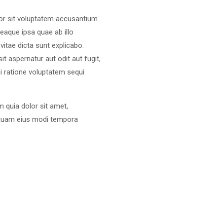
ror sit voluptatem accusantium
aque ipsa quae ab illo
vitae dicta sunt explicabo.
 aspernatur aut odit aut fugit,
 ratione voluptatem sequi
 quia dolor sit amet,
umquam eius modi tempora