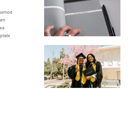
eiusmod
nim
 ea
uptate