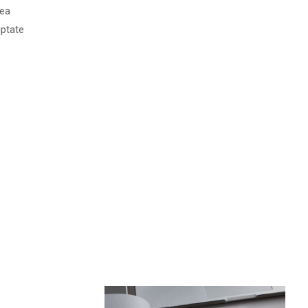
 ea
uptate