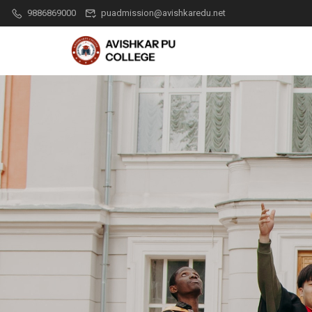
9886869000
puadmission@avishkaredu.net